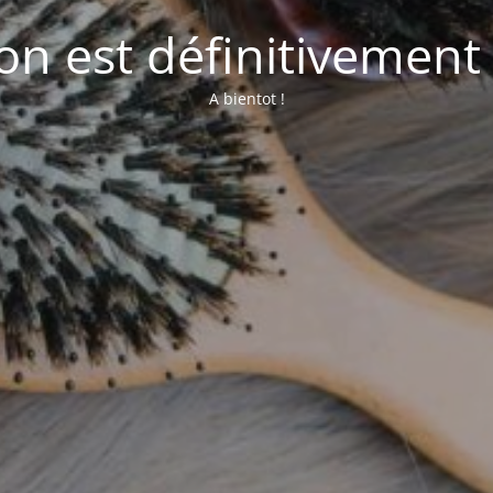
lon est définitivement
A bientot !