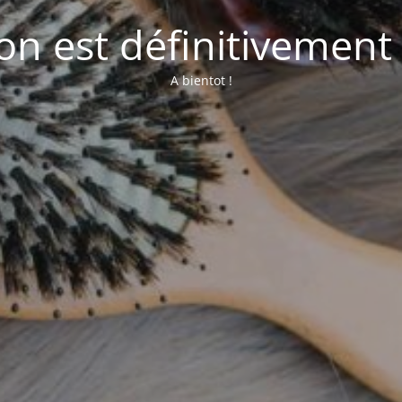
lon est définitivement
A bientot !