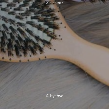
A bientot !
© byebye