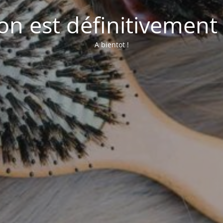
lon est définitivement
A bientot !