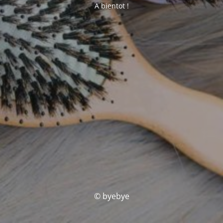
A bientot !
© byebye