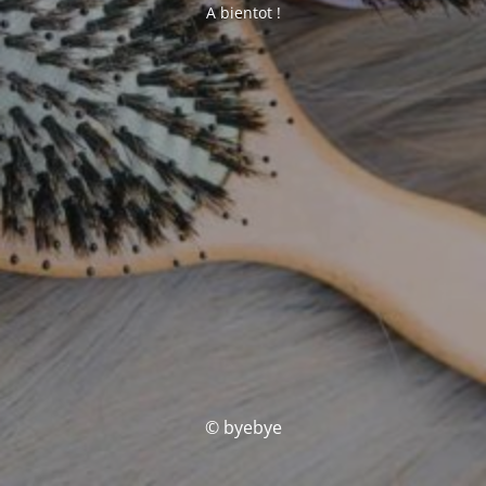
A bientot !
© byebye