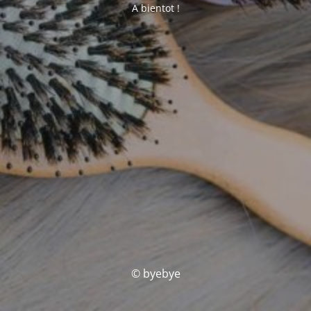
A bientot !
© byebye