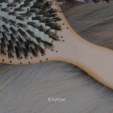
A bientot !
© byebye