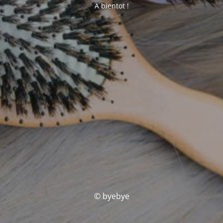
A bientot !
© byebye