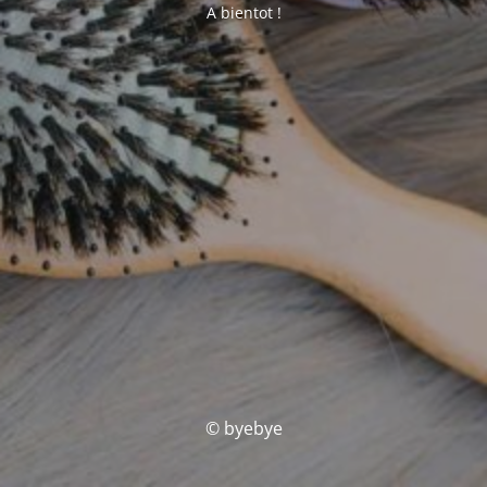
A bientot !
© byebye