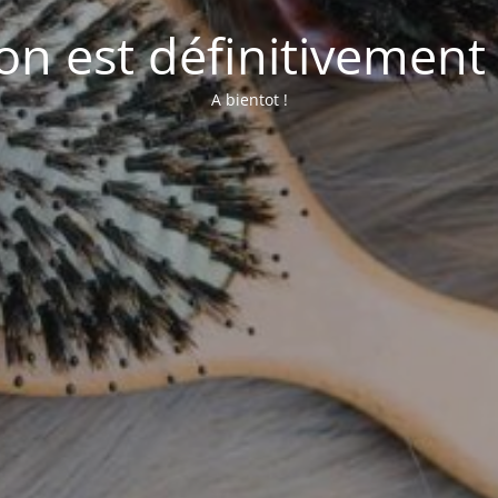
lon est définitivement
A bientot !