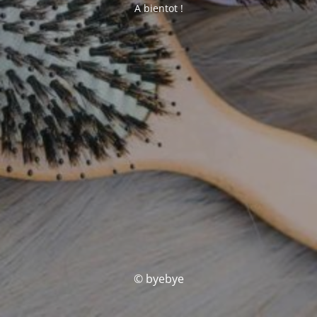
A bientot !
© byebye